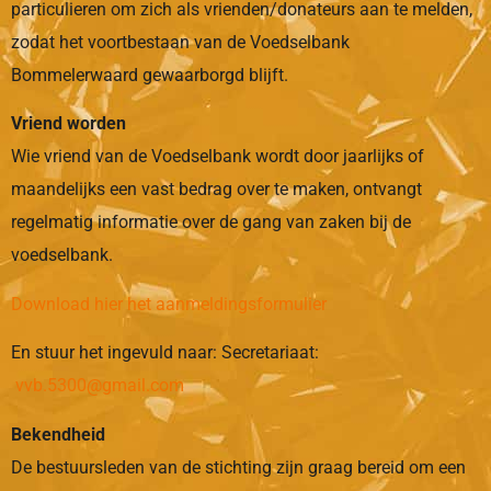
particulieren om zich als vrienden/donateurs aan te melden,
zodat het voortbestaan van de Voedselbank
Bommelerwaard gewaarborgd blijft.
Vriend worden
Wie vriend van de Voedselbank wordt door jaarlijks of
maandelijks een vast bedrag over te maken, ontvangt
regelmatig informatie over de gang van zaken bij de
voedselbank.
Download hier het aanmeldingsformulier
En stuur het ingevuld naar: Secretariaat:
vvb.5300@gmail.com
Bekendheid
De bestuursleden van de stichting zijn graag bereid om een