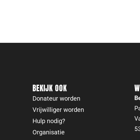
BEKIJK OOK
W
B
Donateur worden
Pa
Vrijwilliger worden
V
Hulp nodig?
5
Organisatie